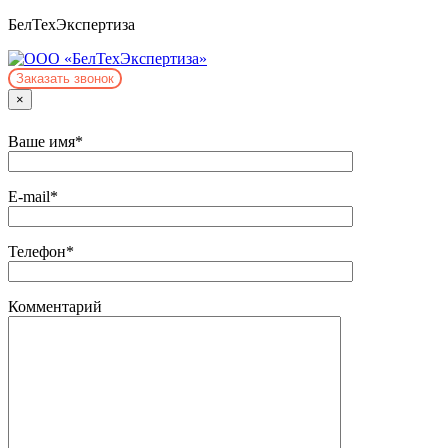
Skip
БелТехЭкспертиза
to
content
Заказать звонок
×
Ваше имя*
E-mail*
Телефон*
Комментарий